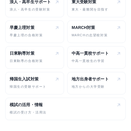
浪人・高卒生
サポート
東大受験対策
浪人・高卒生の受験対策
東大・最難関を目指す
早慶上理対策
MARCH対策
早慶上理の合格対策
MARCHの志望校対策
日東駒専対策
中高一貫校
サポート
日東駒専の合格対策
中高一貫校生の学習
帰国生入試対策
地方出身者
サポート
帰国生の受験サポート
地方からの大学受験
模試の活用・情報
模試の受け方・活用法