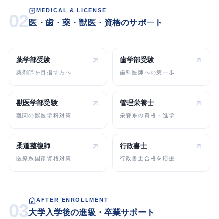
MEDICAL & LICENSE
02
医・歯・薬・獣医・資格のサポート
薬学部受験
歯学部受験
薬剤師を目指す方へ
歯科医師への第一歩
獣医学部受験
管理栄養士
難関の獣医学科対策
栄養系の資格・進学
柔道整復師
行政書士
医療系国家資格対策
行政書士合格を応援
AFTER ENROLLMENT
03
大学入学後の進級・卒業サポート