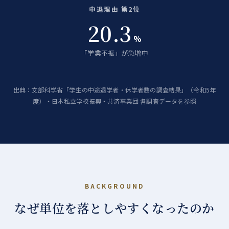
中退理由 第2位
20.3
%
「学業不振」が急増中
出典：
文部科学省「学生の中途退学者・休学者数の調査結果」（令和5年
度）
・
日本私立学校振興・共済事業団
各調査データを参照
BACKGROUND
なぜ単位を落としやすくなったのか