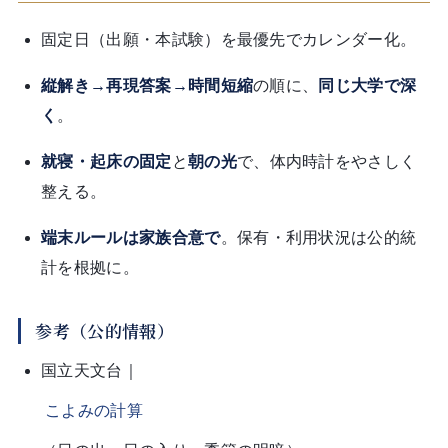
固定日（出願・本試験）を最優先でカレンダー化。
縦解き→再現答案→時間短縮
の順に、
同じ大学で深
く
。
就寝・起床の固定
と
朝の光
で、体内時計をやさしく
整える。
端末ルールは家族合意で
。保有・利用状況は公的統
計を根拠に。
参考（公的情報）
国立天文台｜
こよみの計算