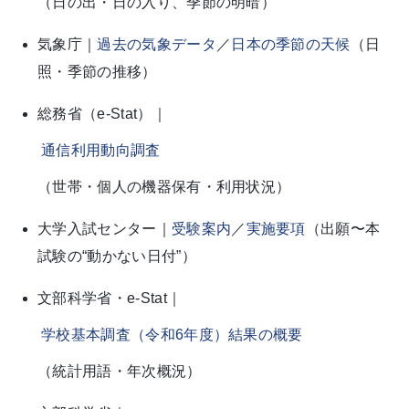
（日の出・日の入り、季節の明暗）
気象庁｜
過去の気象データ
／
日本の季節の天候
（日
照・季節の推移）
総務省（e-Stat）｜
通信利用動向調査
（世帯・個人の機器保有・利用状況）
大学入試センター｜
受験案内
／
実施要項
（出願〜本
試験の“動かない日付”）
文部科学省・e-Stat｜
学校基本調査（令和6年度）結果の概要
（統計用語・年次概況）