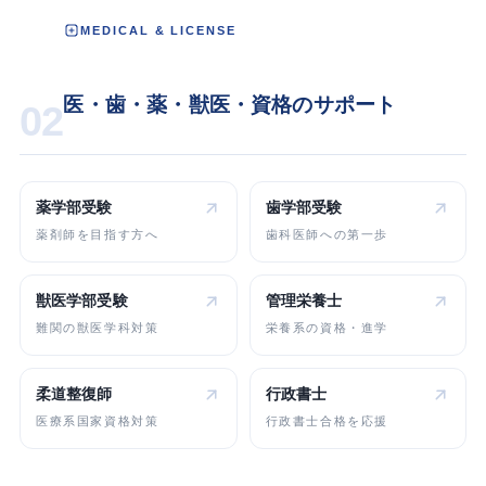
MEDICAL & LICENSE
医・歯・薬・獣医・資格のサポート
02
薬学部受験
歯学部受験
薬剤師を目指す方へ
歯科医師への第一歩
獣医学部受験
管理栄養士
難関の獣医学科対策
栄養系の資格・進学
柔道整復師
行政書士
医療系国家資格対策
行政書士合格を応援