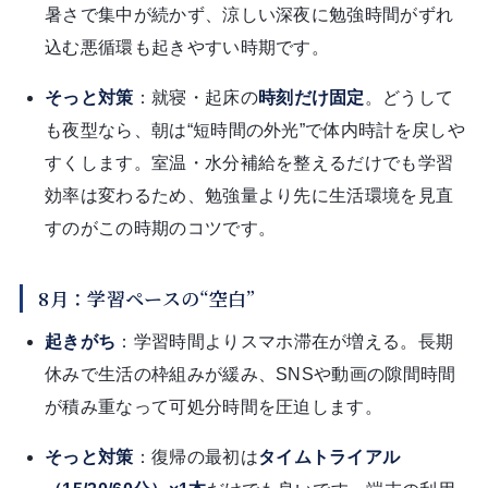
暑さで集中が続かず、涼しい深夜に勉強時間がずれ
込む悪循環も起きやすい時期です。
そっと対策
：就寝・起床の
時刻だけ固定
。どうして
も夜型なら、朝は“短時間の外光”で体内時計を戻しや
すくします。室温・水分補給を整えるだけでも学習
効率は変わるため、勉強量より先に生活環境を見直
すのがこの時期のコツです。
8月：学習ペースの“空白”
起きがち
：学習時間よりスマホ滞在が増える。長期
休みで生活の枠組みが緩み、SNSや動画の隙間時間
が積み重なって可処分時間を圧迫します。
そっと対策
：復帰の最初は
タイムトライアル