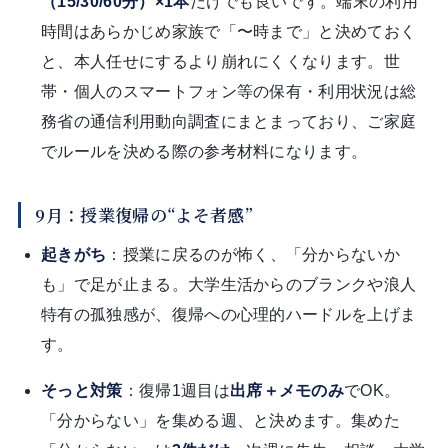
（15/30/60分）×1本
だけでも良いです。端末の利用
時間はあらかじめ家族で「〜時まで」と決めておく
と、本人任せにするより崩れにくくなります。世
帯・個人のスマートフォン等の保有・利用状況は総
務省の通信利用動向調査にまとまっており、ご家庭
でルールを決める際の参考材料になります。
9月：授業復帰の“よそ者感”
起きがち
：授業に戻るのが怖く、「分からないか
も」で足が止まる。大学生活からのブランクや浪人
特有の孤独感が、復帰への心理的ハードルを上げま
す。
そっと対策
：復帰1週目は
出席＋メモのみ
でOK。
「分からない」を集める週、と決めます。集めた