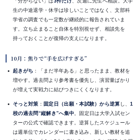
「分からない」は
3件だけ
、次週に先生へ相談。大学
生の中途退学・休学は珍しいことではなく、文部科
学省の調査でも一定数が継続的に報告されていま
す。立ち止まること自体を特別視せず、相談先を
持っておくことが復帰の支えになります。
10月：焦りで“手を広げすぎる”
起きがち
：「まだ半年ある」と思ったまま、教材を
増やす。過去問より参考書を優先し、演習量ばかり
が増えて実戦力に結びつきにくくなります。
そっと対策
：
固定日（出願・本試験）から逆算
し、
1
校の過去問“縦解き”へ集中
。固定日は大学入試セン
ターの公式で確認できます。逆算したスケジュール
は週単位でカレンダーに書き込み、新しい教材を追