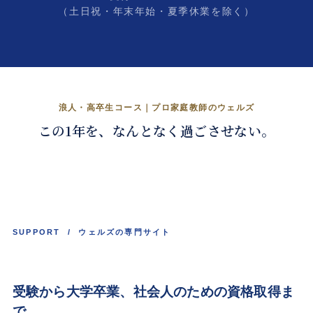
（土日祝・年末年始・夏季休業を除く）
浪人の1年を、合格の年に。
浪人・高卒生コース｜プロ家庭教師のウェルズ
この1年を、なんとなく過ごさせない。
くわしく見る →
SUPPORT / ウェルズの専門サイト
受験から大学卒業、
社会人
のための資格取得ま
で、