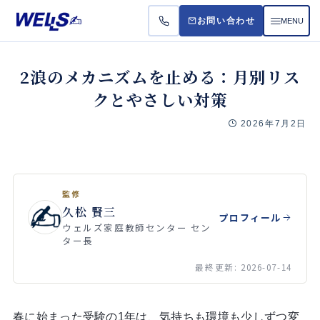
MENU
お問い合わせ
お悩
2浪のメカニズムを止める：月別リス
クとやさしい対策
受講
2026年7月2日
料金
よく
監修
久松 賢三
プロフィール
ウェルズ家庭教師センター セン
ター長
最終更新: 2026-07-14
春に始まった受験の1年は、気持ちも環境も少しずつ変