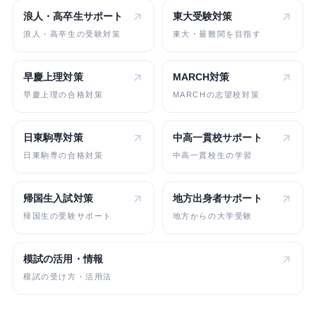
浪人・高卒生
サポート
東大受験対策
浪人・高卒生の受験対策
東大・最難関を目指す
早慶上理対策
MARCH対策
早慶上理の合格対策
MARCHの志望校対策
日東駒専対策
中高一貫校
サポート
日東駒専の合格対策
中高一貫校生の学習
帰国生入試対策
地方出身者
サポート
帰国生の受験サポート
地方からの大学受験
模試の活用・情報
模試の受け方・活用法