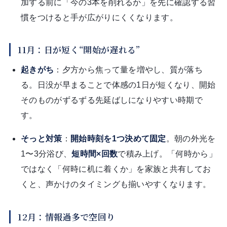
加する前に「今の3本を削れるか」を先に確認する習
慣をつけると手が広がりにくくなります。
11月：日が短く“開始が遅れる”
起きがち
：夕方から焦って量を増やし、質が落ち
る。日没が早まることで体感の1日が短くなり、開始
そのものがずるずる先延ばしになりやすい時期で
す。
そっと対策
：
開始時刻を1つ決めて固定
。朝の外光を
1〜3分浴び、
短時間×回数
で積み上げ。「何時から」
ではなく「何時に机に着くか」を家族と共有してお
くと、声かけのタイミングも揃いやすくなります。
12月：情報過多で空回り