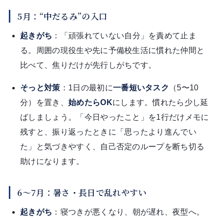
5月：“中だるみ”の入口
起きがち
：「頑張れていない自分」を責めて止ま
る。周囲の現役生や先に予備校生活に慣れた仲間と
比べて、焦りだけが先行しがちです。
そっと対策
：1日の最初に
一番短いタスク
（5〜10
分）を置き、
始めたらOK
にします。慣れたら少し延
ばしましょう。「今日やったこと」を1行だけメモに
残すと、振り返ったときに「思ったより進んでい
た」と気づきやすく、自己否定のループを断ち切る
助けになります。
6〜7月：暑さ・長日で乱れやすい
起きがち
：寝つきが悪くなり、朝が遅れ、夜型へ。