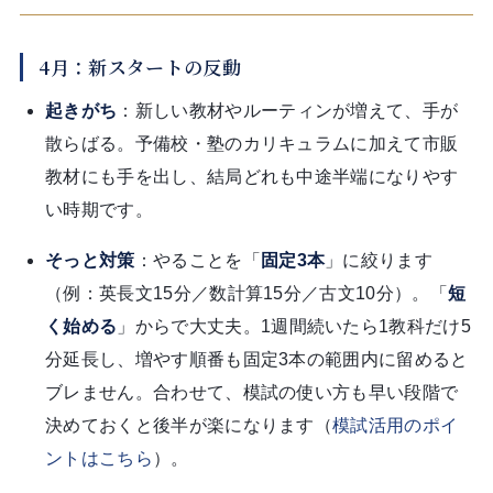
4月：新スタートの反動
起きがち
：新しい教材やルーティンが増えて、手が
散らばる。予備校・塾のカリキュラムに加えて市販
教材にも手を出し、結局どれも中途半端になりやす
い時期です。
そっと対策
：やることを「
固定3本
」に絞ります
（例：英長文15分／数計算15分／古文10分）。「
短
く始める
」からで大丈夫。1週間続いたら1教科だけ5
分延長し、増やす順番も固定3本の範囲内に留めると
ブレません。合わせて、模試の使い方も早い段階で
決めておくと後半が楽になります（
模試活用のポイ
ントはこちら
）。