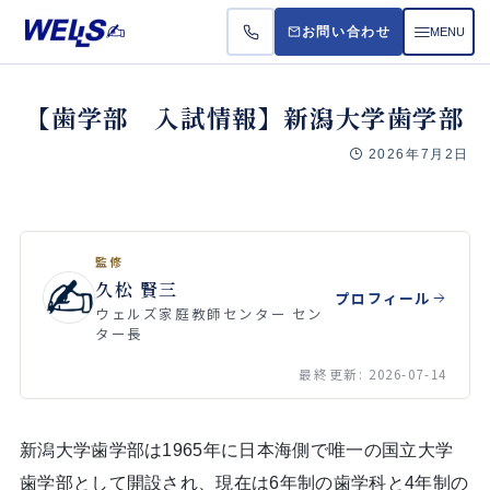
MENU
お問い合わせ
お悩
【歯学部 入試情報】新潟大学歯学部
2026年7月2日
受講
料金
監修
よく
久松 賢三
プロフィール
ウェルズ家庭教師センター セン
ター長
最終更新: 2026-07-14
新潟大学歯学部は1965年に日本海側で唯一の国立大学
歯学部として開設され、現在は6年制の歯学科と4年制の