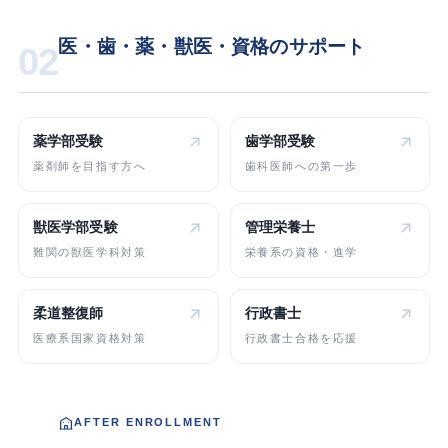
医・歯・薬・獣医・資格のサポート
02
薬学部受験
歯学部受験
薬剤師を目指す方へ
歯科医師への第一歩
獣医学部受験
管理栄養士
難関の獣医学科対策
栄養系の資格・進学
柔道整復師
行政書士
医療系国家資格対策
行政書士合格を応援
AFTER ENROLLMENT