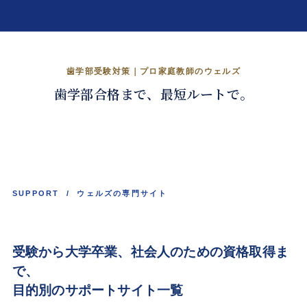
歯学部合格を、戦略的に。
歯学部受験対策｜プロ家庭教師のウェルズ
歯学部合格まで、最短ルートで。
くわしく見る →
SUPPORT / ウェルズの専門サイト
受験から大学卒業、
社会人
のための資格取得ま
で、
目的別のサポートサイト一覧