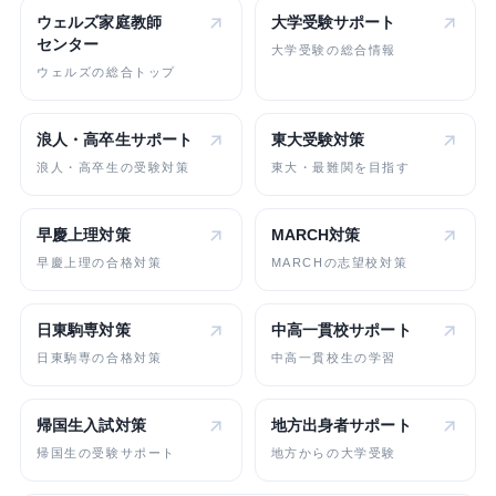
ウェルズ家庭教師
大学受験
サポート
センター
大学受験の総合情報
ウェルズの総合トップ
浪人・高卒生
サポート
東大受験対策
浪人・高卒生の受験対策
東大・最難関を目指す
早慶上理対策
MARCH対策
早慶上理の合格対策
MARCHの志望校対策
日東駒専対策
中高一貫校
サポート
日東駒専の合格対策
中高一貫校生の学習
帰国生入試対策
地方出身者
サポート
帰国生の受験サポート
地方からの大学受験