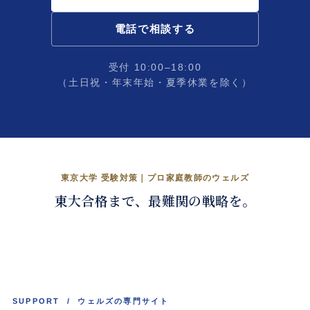
電話で相談する
受付 10:00–18:00
（土日祝・年末年始・夏季休業を除く）
東大合格を、戦略的に。
東京大学 受験対策｜プロ家庭教師のウェルズ
東大合格まで、最難関の戦略を。
くわしく見る →
SUPPORT / ウェルズの専門サイト