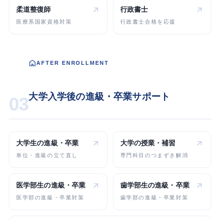
柔道整復師
行政書士
医療系国家資格対策
行政書士合格を応援
AFTER ENROLLMENT
大学入学後の進級・卒業サポート
03
大学生の
進級・卒業
大学の
授業・補習
単位・進級の立て直し
専門科目のつまずき解消
医学部生の
進級・卒業
歯学部生の
進級・卒業
医学部の進級・卒業対策
歯学部の進級・卒業対策