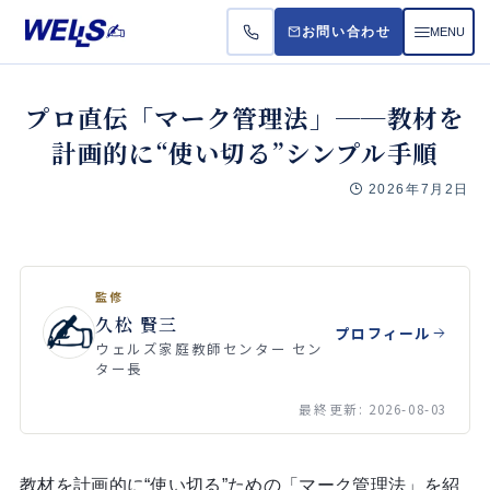
MENU
お問い合わせ
お悩
プロ直伝「マーク管理法」──教材を
計画的に“使い切る”シンプル手順
受講
2026年7月2日
料金
よく
監修
久松 賢三
プロフィール
ウェルズ家庭教師センター セン
ター長
最終更新: 2026-08-03
教材を計画的に“使い切る”ための「マーク管理法」を紹