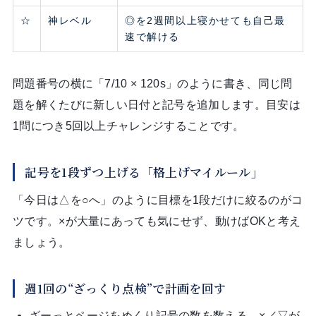
☆
神レベル
◎を2週間以上寝かせても自己最
速で解ける
問題番号の横に「7/10 × 120s」のように書き、同じ問
題を解くたびに新しい日付と記号を追加します。目安は
1問につき5回以上チャレンジすることです。
記号を1段ずつ上げる「格上げマイルール」
「今日は△を○へ」のように目標を1段だけに絞るのがコ
ツです。×が大量にあっても気にせず、動けばOKと考え
ましょう。
週1回の“ざっくり点検”で計画を回す
ざーっとページをめくり記号の数を数える。×／▽が