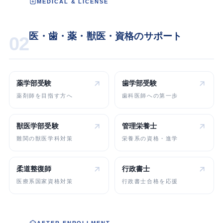
MEDICAL & LICENSE
医・歯・薬・獣医・資格のサポート
02
薬学部受験
歯学部受験
薬剤師を目指す方へ
歯科医師への第一歩
獣医学部受験
管理栄養士
難関の獣医学科対策
栄養系の資格・進学
柔道整復師
行政書士
医療系国家資格対策
行政書士合格を応援
AFTER ENROLLMENT