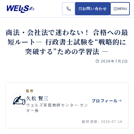
MENU
お問い合わせ
お悩
商法・会社法で迷わない！ 合格への最
短ルート― 行政書士試験を“戦略的に
受講
突破する”ための学習法 ―
料金
2026年7月2日
よく
監修
久松 賢三
プロフィール
ウェルズ家庭教師センター セン
ター長
最終更新: 2026-07-14