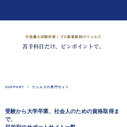
民法・行政法の壁を、越える。
行政書士試験対策｜プロ家庭教師のウェルズ
苦手科目だけ、ピンポイントで。
くわしく見る →
SUPPORT / ウェルズの専門サイト
受験から大学卒業、
社会人
のための資格取得ま
で、