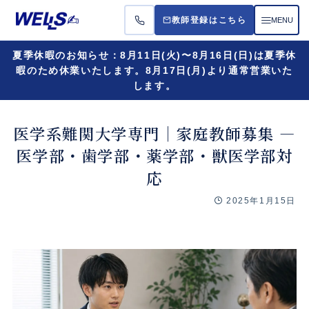
MENU
教師登録はこちら
夏季休暇のお知らせ：8月11日(火)〜8月16日(日)は夏季休
お悩
暇のため休業いたします。8月17日(月)より通常営業いた
します。
受講
医学系難関大学専門｜家庭教師募集 —
料金
医学部・歯学部・薬学部・獣医学部対
応
よく
2025年1月15日