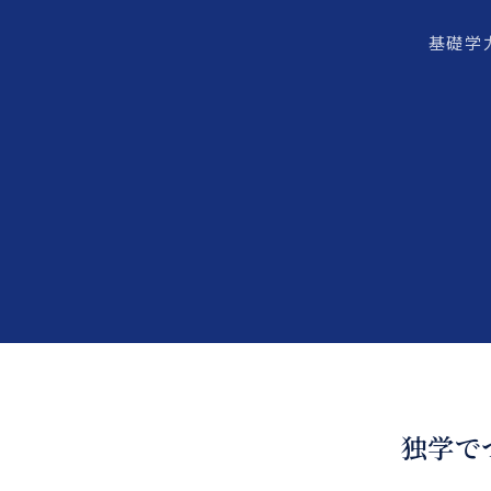
基礎学
進級も
独学で
くわしく見る