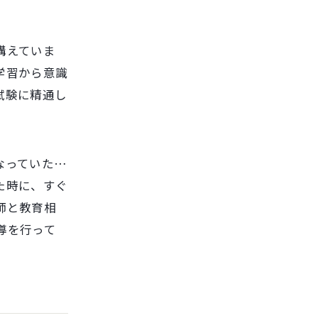
構えていま
学習から意識
試験に精通し
なっていた…
た時に、すぐ
師と教育相
導を行って
。