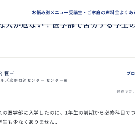
お悩み別メニュー
受講生・ご家庭の声
料金
よくあ
な人が危ない！医学部で苦労する学生
松 賢三
プ
ェルズ家庭教師センター センター長
最終更新: 2
れの医学部に入学したのに、1年生の前期から必修科目で
な学生も少なくありません。