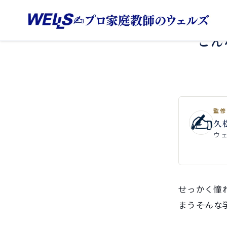
こん
監修
久
ウ
せっかく憧
まう――そん