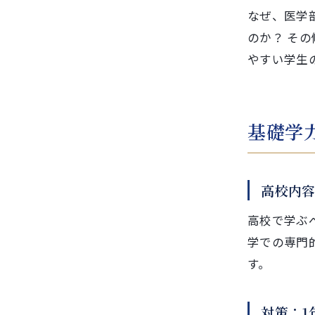
なぜ、医学
のか？ そ
やすい学生
基礎学
高校内
高校で学ぶ
学での専門
す。
対策：1