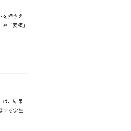
トを押さえ
」や「要領」
ては、結果
戦する学生