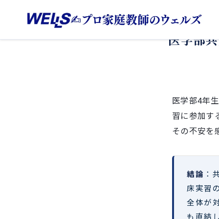
医学部共
医学部4年生
習に参加す
その不安を
結論
：
床実習
全体が
も直結