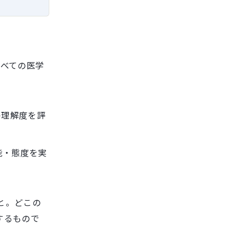
すべての医学
の理解度を評
能・態度を実
と。どこの
するもので