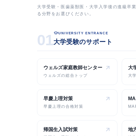
大学受験・医歯薬獣医・大学入学後の進級卒
る分野をお選びください。
UNIVERSITY ENTRANCE
01
大学受験のサポート
ウェルズ家庭教師
センター
大
ウェルズの総合トップ
大
早慶上理対策
M
早慶上理の合格対策
MA
帰国生入試対策
地