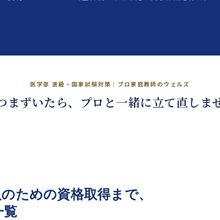
、国試も、プロと。
医学部 進級・国家試験対策｜プロ家庭教師のウェルズ
つまずいたら、プロと一緒に立て直しま
 →
人
のための資格取得まで、
一覧