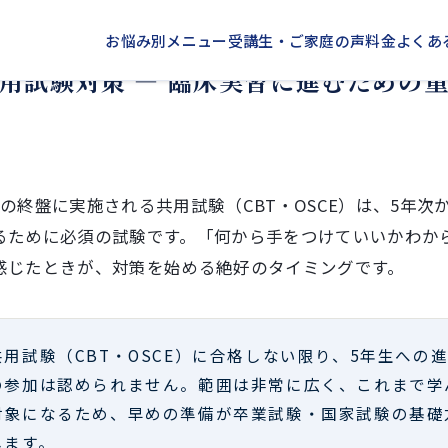
お悩み別メニュー
受講生・ご家庭の声
料金
よくあ
用試験対策 ― 臨床実習に進むための
の終盤に実施される共用試験（CBT・OSCE）は、5年次
るために必須の試験です。「何から手をつけていいかわか
感じたときが、対策を始める絶好のタイミングです。
共用試験（CBT・OSCE）に合格しない限り、5年生への
の参加は認められません。範囲は非常に広く、これまで学
対象になるため、早めの準備が卒業試験・国家試験の基礎
します。