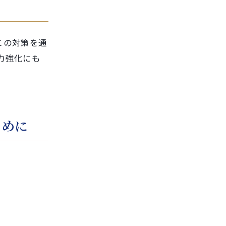
この対策を通
力強化にも
。
ために