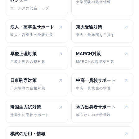
センター
大学受験の総合情報
ウェルズの総合トップ
浪人・高卒生
サポート
東大受験対策
浪人・高卒生の受験対策
東大・最難関を目指す
早慶上理対策
MARCH対策
早慶上理の合格対策
MARCHの志望校対策
日東駒専対策
中高一貫校
サポート
日東駒専の合格対策
中高一貫校生の学習
帰国生入試対策
地方出身者
サポート
帰国生の受験サポート
地方からの大学受験
模試の活用・情報