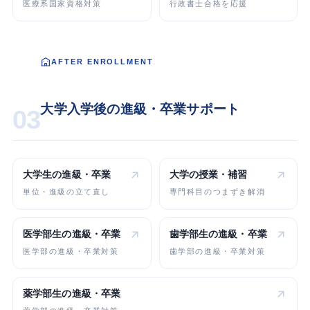
医療系国家資格対策
行政書士合格を応援
AFTER ENROLLMENT
大学入学後の進級・卒業サポート
03
大学生の
進級・卒業
大学の
授業・補習
単位・進級の立て直し
専門科目のつまずき解消
医学部生の
進級・卒業
歯学部生の
進級・卒業
医学部の進級・卒業対策
歯学部の進級・卒業対策
薬学部生の
進級・卒業