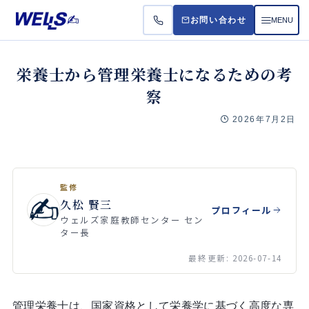
MENU
お問い合わせ
お悩
栄養士から管理栄養士になるための考
察
受講
2026年7月2日
料金
よく
監修
久松 賢三
プロフィール
ウェルズ家庭教師センター セン
ター長
最終更新: 2026-07-14
管理栄養士は、国家資格として栄養学に基づく高度な専