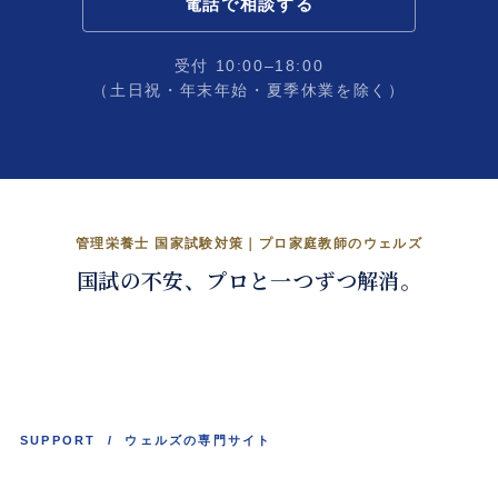
電話で相談する
受付 10:00–18:00
（土日祝・年末年始・夏季休業を除く）
管理栄養士国試、合格まで。
管理栄養士 国家試験対策｜プロ家庭教師のウェルズ
国試の不安、プロと一つずつ解消。
くわしく見る →
SUPPORT / ウェルズの専門サイト