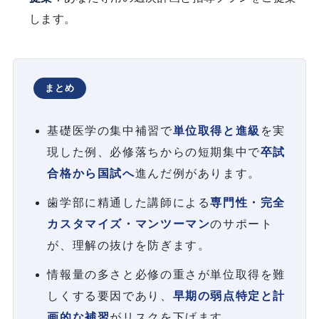
します。
まとめ
基礎医学の集中補習で
単位取得と進級
を実
現した例、必修落ちからの短期集中で
卒試
合格から国試へ
進んだ例があります。
歯学部に精通した講師による
専門性・完全
カスタマイズ・マンツーマン
のサポート
が、理解の抜けを防ぎます。
情報量の多さと必修の重さが単位取得を難
しくする要因であり、
早期の弱点特定と計
画的な補習
がリスクを下げます。