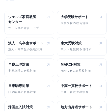
ウェルズ家庭教師
大学受験
サポート
センター
大学受験の総合情報
ウェルズの総合トップ
浪人・高卒生
サポート
東大受験対策
浪人・高卒生の受験対策
東大・最難関を目指す
早慶上理対策
MARCH対策
早慶上理の合格対策
MARCHの志望校対策
日東駒専対策
中高一貫校
サポート
日東駒専の合格対策
中高一貫校生の学習
帰国生入試対策
地方出身者
サポート