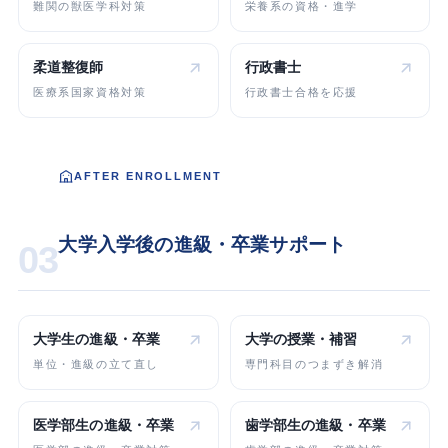
難関の獣医学科対策
栄養系の資格・進学
柔道整復師
行政書士
医療系国家資格対策
行政書士合格を応援
AFTER ENROLLMENT
大学入学後の進級・卒業サポート
03
大学生の
進級・卒業
大学の
授業・補習
単位・進級の立て直し
専門科目のつまずき解消
医学部生の
進級・卒業
歯学部生の
進級・卒業