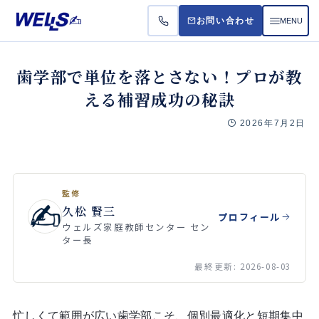
MENU
お問い合わせ
お悩
歯学部で単位を落とさない！プロが教
える補習成功の秘訣
受講
2026年7月2日
料金
よく
監修
久松 賢三
プロフィール
ウェルズ家庭教師センター セン
ター長
最終更新: 2026-08-03
忙しくて範囲が広い歯学部こそ、個別最適化と短期集中