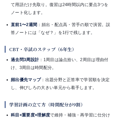
て用語だけ先取り。復習は24時間以内に要点3つを
ノート化します。
直前1〜2週間
：頻出・配点高・苦手の順で演習。誤
答ノートには「なぜ？」を1行で残します。
CBT・卒試のステップ（6年生）
過去問3周設計
：1周目は論点拾い、2周目は理由付
け、3周目は時間配分。
頻出優先マップ
：出題分野と正答率で学習順を決定
し、伸びしろの大きい単元から着手します。
学習計画の立て方（時間配分が9割）
科目×重要度×理解度
で維持・補強・再学習に仕分け