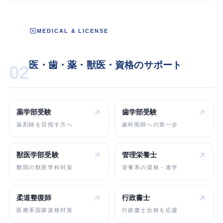
MEDICAL & LICENSE
医・歯・薬・獣医・資格のサポート
02
薬学部受験
歯学部受験
薬剤師を目指す方へ
歯科医師への第一歩
獣医学部受験
管理栄養士
難関の獣医学科対策
栄養系の資格・進学
柔道整復師
行政書士
医療系国家資格対策
行政書士合格を応援