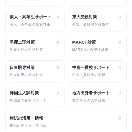
浪人・高卒生
サポート
東大受験対策
浪人・高卒生の受験対策
東大・最難関を目指す
早慶上理対策
MARCH対策
早慶上理の合格対策
MARCHの志望校対策
日東駒専対策
中高一貫校
サポート
日東駒専の合格対策
中高一貫校生の学習
帰国生入試対策
地方出身者
サポート
帰国生の受験サポート
地方からの大学受験
模試の活用・情報
模試の受け方・活用法