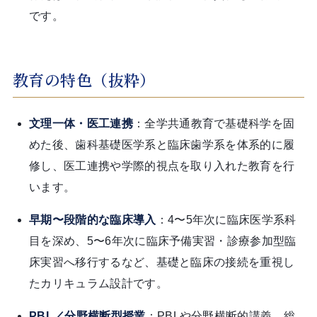
です。
教育の特色（抜粋）
文理一体・医工連携
：全学共通教育で基礎科学を固
めた後、歯科基礎医学系と臨床歯学系を体系的に履
修し、医工連携や学際的視点を取り入れた教育を行
います。
早期〜段階的な臨床導入
：4〜5年次に臨床医学系科
目を深め、5〜6年次に臨床予備実習・診療参加型臨
床実習へ移行するなど、基礎と臨床の接続を重視し
たカリキュラム設計です。
PBL／分野横断型授業
：PBLや分野横断的講義、総