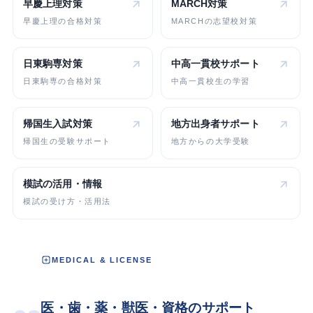
早慶上理対策
MARCH対策
早慶上理の合格対策
MARCHの志望校対策
日東駒専対策
中高一貫校
サポート
日東駒専の合格対策
中高一貫校生の学習
帰国生入試対策
地方出身者
サポート
帰国生の受験サポート
地方からの大学受験
模試の活用・情報
模試の受け方・活用法
MEDICAL & LICENSE
医・歯・薬・獣医・資格のサポート