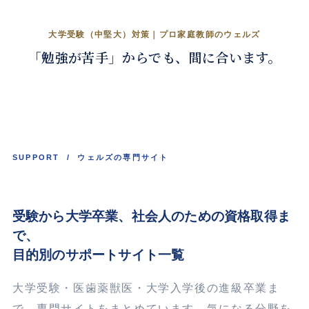
苦手からでも、志望校へ。
大学受験（中堅大）対策｜プロ家庭教師のウェルズ
「勉強が苦手」からでも、間に合います。
くわしく見る →
SUPPORT / ウェルズの専門サイト
受験から大学卒業、
社会人
のための資格取得ま
で、
目的別のサポートサイト一覧
大学受験・医歯薬獣医・大学入学後の進級卒業ま
で、専門サイトをまとめています。気になる分野を