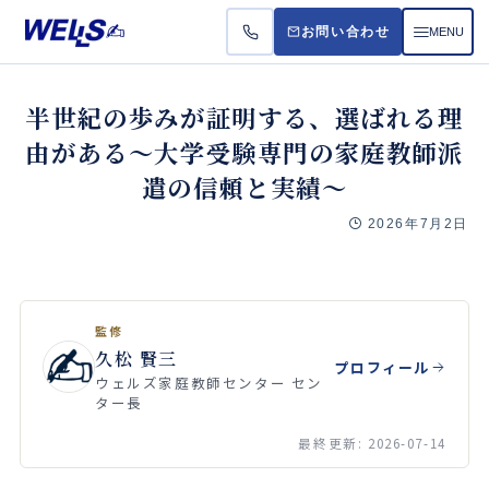
MENU
お問い合わせ
お悩
半世紀の歩みが証明する、選ばれる理
由がある〜大学受験専門の家庭教師派
受講
遣の信頼と実績〜
料金
2026年7月2日
よく
監修
久松 賢三
プロフィール
ウェルズ家庭教師センター セン
ター長
最終更新: 2026-07-14