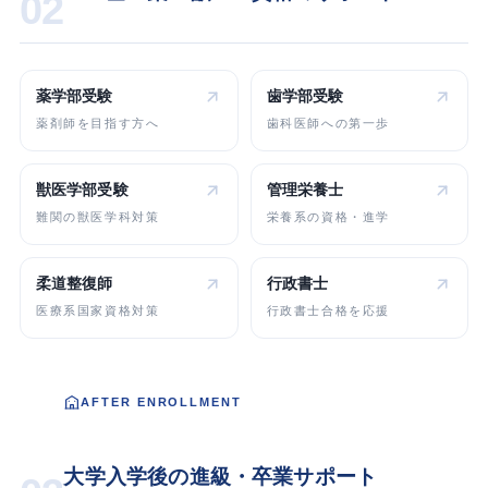
02
薬学部受験
歯学部受験
薬剤師を目指す方へ
歯科医師への第一歩
獣医学部受験
管理栄養士
難関の獣医学科対策
栄養系の資格・進学
柔道整復師
行政書士
医療系国家資格対策
行政書士合格を応援
AFTER ENROLLMENT
大学入学後の進級・卒業サポート